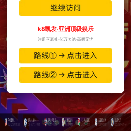
k8凯发·亚洲顶级娱乐
注册享豪礼·亿万奖池·高额无忧